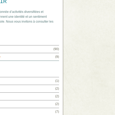
IR
onnée d’activités diversifiées et
nnent une identité et un sentiment
ole. Nous vous invitons à consulter les
(90)
e
(9)
(1)
(2)
(2)
(2)
(7)