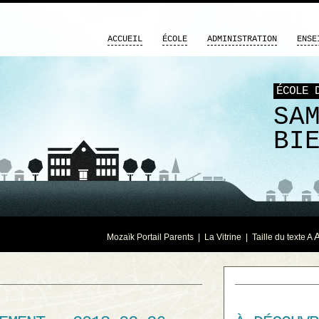
ACCUEIL
ÉCOLE
ADMINISTRATION
ENSE
ÉCOLE 
SA
BI
Mozaïk Portail Parents
|
La Vitrine
| Taille du texte
A