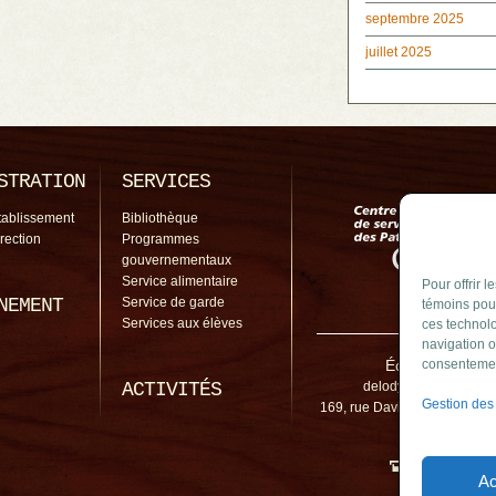
septembre 2025
juillet 2025
STRATION
SERVICES
tablissement
Bibliothèque
irection
Programmes
gouvernementaux
Service alimentaire
Pour offrir 
NEMENT
Service de garde
témoins pour
Services aux élèves
ces technolo
navigation o
École de l'Ody
consentement
ACTIVITÉS
delodyssee@cssp.gou
Gestion des
169, rue David Sud, Saint-A
J0L 1N0
450 645-2
Ac