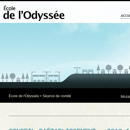
ACCU
École de l'Odyssée
>
Séance de comité
Mozaï