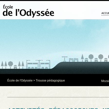
ACCU
École de l'Odyssée
>
Trousse pédagogique
Mozaï