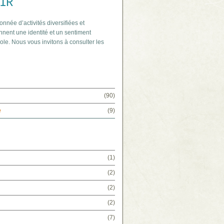
IR
onnée d’activités diversifiées et
nnent une identité et un sentiment
ole. Nous vous invitons à consulter les
(90)
e
(9)
(1)
(2)
(2)
(2)
(7)