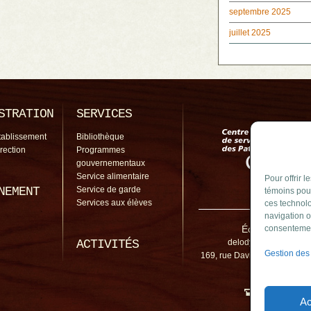
septembre 2025
juillet 2025
STRATION
SERVICES
tablissement
Bibliothèque
irection
Programmes
gouvernementaux
Service alimentaire
Pour offrir 
NEMENT
Service de garde
témoins pour
Services aux élèves
ces technolo
navigation o
École de l'Ody
consentement
ACTIVITÉS
delodyssee@cssp.gou
Gestion des
169, rue David Sud, Saint-A
J0L 1N0
450 645-2
Ac