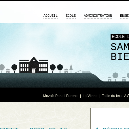
ACCUEIL
ÉCOLE
ADMINISTRATION
ENSE
ÉCOLE 
SA
BI
Mozaïk Portail Parents
|
La Vitrine
| Taille du texte
A