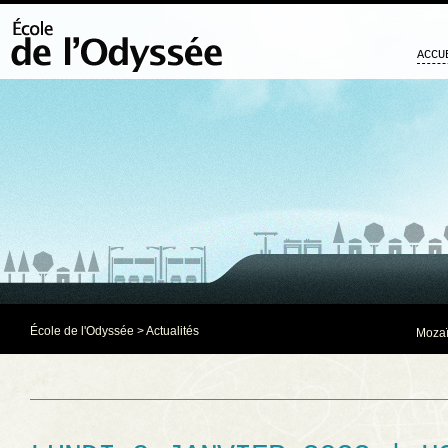
ACCU
École de l'Odyssée
>
Actualités
Mozaï