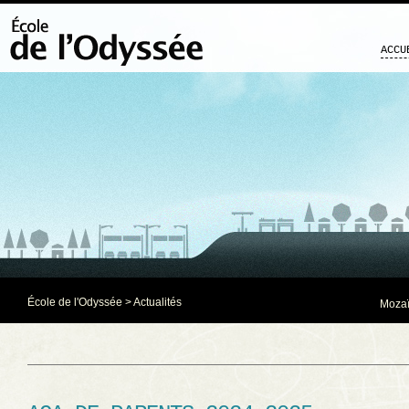
ACCU
École de l'Odyssée
>
Actualités
Mozaï