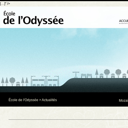
[…]" />
ACCU
École de l'Odyssée
>
Actualités
Mozaï