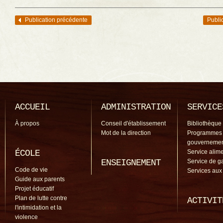
Publication précédente
Publi
Navigation des articles
ACCUEIL
ADMINISTRATION
SERVICE
À propos
Conseil d'établissement
Bibliothèque
Mot de la direction
Programmes
gouverneme
ÉCOLE
Service alime
ENSEIGNEMENT
Service de g
Code de vie
Services aux
Guide aux parents
Projet éducatif
Plan de lutte contre
ACTIVIT
l'intimidation et la
violence