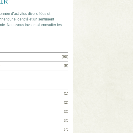
IR
onnée d’activités diversifiées et
nnent une identité et un sentiment
ole. Nous vous invitons à consulter les
(90)
e
(9)
(1)
(2)
(2)
(2)
(7)