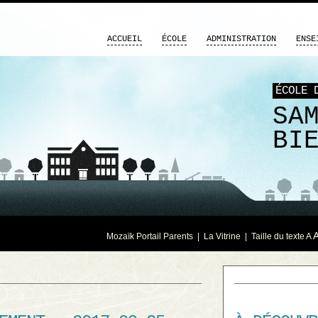
ACCUEIL
ÉCOLE
ADMINISTRATION
ENSE
ÉCOLE 
SA
BI
Mozaïk Portail Parents
|
La Vitrine
| Taille du texte
A