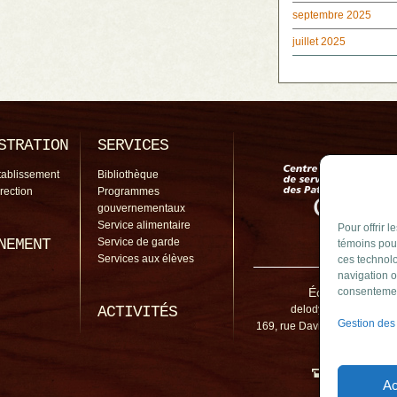
septembre 2025
juillet 2025
STRATION
SERVICES
tablissement
Bibliothèque
irection
Programmes
gouvernementaux
Service alimentaire
Pour offrir 
NEMENT
Service de garde
témoins pour
Services aux élèves
ces technolo
navigation o
École de l'Ody
consentement
ACTIVITÉS
delodyssee@cssp.gou
Gestion des
169, rue David Sud, Saint-A
J0L 1N0
450 645-2
Ac