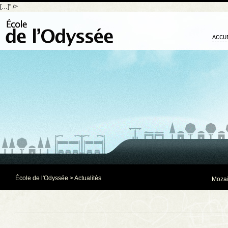
[…]" />
ACCU
École de l'Odyssée
>
Actualités
Mozaï