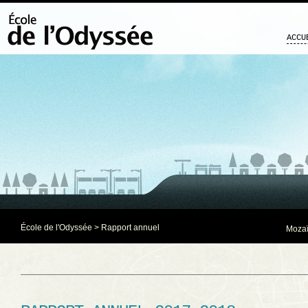
ACCU
École de l'Odyssée
>
Rapport annuel
Mozaï