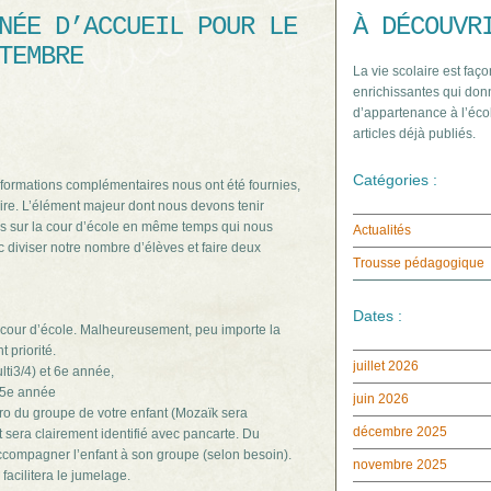
NÉE D’ACCUEIL POUR LE
À DÉCOUVR
TEMBRE
La vie scolaire est faço
enrichissantes qui donn
d’appartenance à l’écol
articles déjà publiés.
Catégories :
ormations complémentaires nous ont été fournies,
ire. L’élément majeur dont nous devons tenir
s sur la cour d’école en même temps qui nous
Actualités
nc diviser notre nombre d’élèves et faire deux
Trousse pédagogique
Dates :
 cour d’école. Malheureusement, peu importe la
 priorité.
juillet 2026
lti3/4) et 6e année,
t 5e année
juin 2026
ro du groupe de votre enfant (Mozaïk sera
décembre 2025
nt sera clairement identifié avec pancarte. Du
accompagner l’enfant à son groupe (selon besoin).
novembre 2025
facilitera le jumelage.