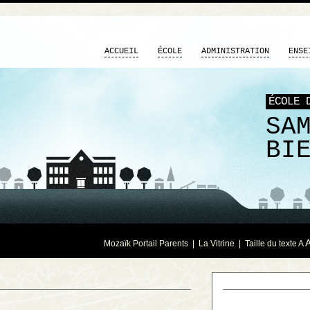
ACCUEIL
ÉCOLE
ADMINISTRATION
ENSE
ÉCOLE 
SA
BI
Mozaïk Portail Parents
|
La Vitrine
| Taille du texte
A