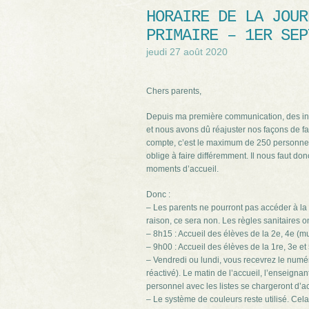
HORAIRE DE LA JOUR
PRIMAIRE – 1ER SEP
jeudi 27 août 2020
Chers parents,
Depuis ma première communication, des inf
et nous avons dû réajuster nos façons de fa
compte, c’est le maximum de 250 personne
oblige à faire différemment. Il nous faut do
moments d’accueil.
Donc :
– Les parents ne pourront pas accéder à la
raison, ce sera non. Les règles sanitaires ont
– 8h15 : Accueil des élèves de la 2e, 4e (mu
– 9h00 : Accueil des élèves de la 1re, 3e e
– Vendredi ou lundi, vous recevrez le numé
réactivé). Le matin de l’accueil, l’enseigna
personnel avec les listes se chargeront d’
– Le système de couleurs reste utilisé. Cela 