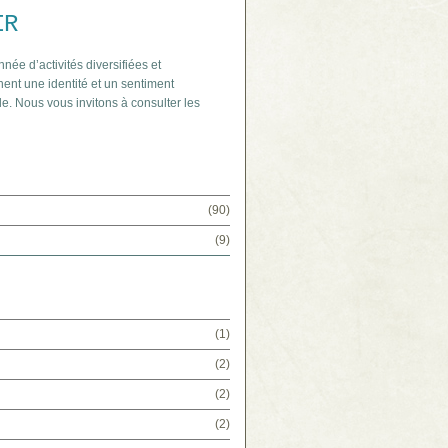
IR
nnée d’activités diversifiées et
ent une identité et un sentiment
e. Nous vous invitons à consulter les
(90)
(9)
(1)
(2)
(2)
(2)