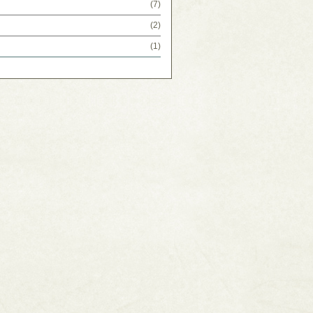
(7)
(2)
(1)