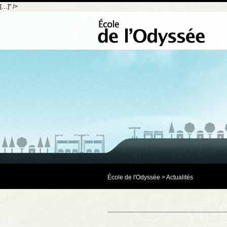
[…]" />
École de l'Odyssée
>
Actualités