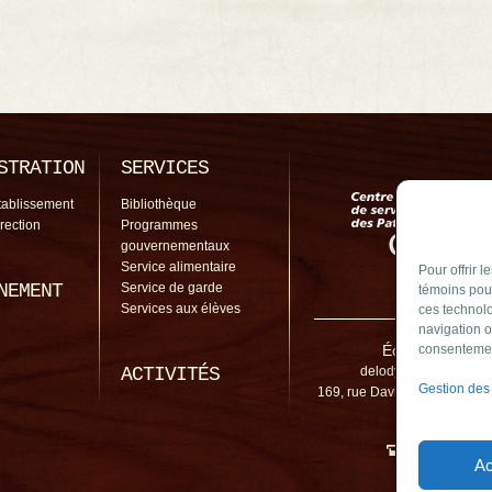
STRATION
SERVICES
tablissement
Bibliothèque
irection
Programmes
gouvernementaux
Service alimentaire
Pour offrir 
NEMENT
Service de garde
témoins pour
Services aux élèves
ces technolo
navigation o
École de l'Ody
consentement
ACTIVITÉS
delodyssee@cssp.gou
Gestion des
169, rue David Sud, Saint-A
J0L 1N0
450 645-2
Ac