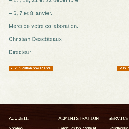
– 17, 18, 21 et 22 décembre.
– 6, 7 et 8 janvier.
Merci de votre collaboration.
Christian Descôteaux
Directeur
Publication précédente
Public
Navigation des articles
ACCUEIL
ADMINISTRATION
SERVICE
À propos
Conseil d'établissement
Bibliothèque