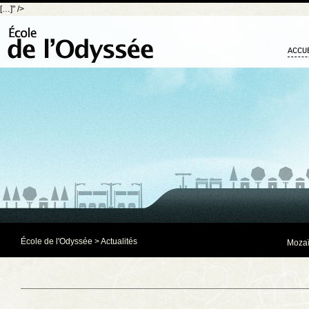
[…]" />
ACCU
École de l'Odyssée
>
Actualités
Mozaï